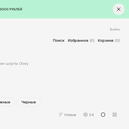
3000 РУБЛЕЙ
Войти
ород
Ставрополь
Поиск
Избранное
(0)
Корзина
(0)
Старый Оскол
Стерлитамак
ие шорты Obey
Сыктывкар
Тамбов
Тверь
Тольятти
Томск
ажные
Черные
Тула
Новые
24
Тюмень