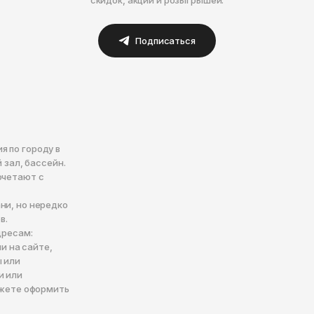
Подписаться
 по городу в
 зал, бассейн.
очетают с
ни, но нередко
в.
дресам:
и на сайте,
ы или
и или
ожете оформить