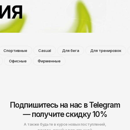
Нижнекамск
Спортивные
Casual
Для бега
Для тренировок
Офисные
Фирменные
Подпишитесь на нас в Telegram
— получите скидку 10%
А также будьте в курсе новых поступлений,
скидок, акций и розыгрышей.