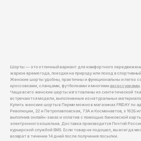
Шорты — это отличный вариант для комфортного передвижения
жаркое время года, поездки на природу или поход в спортивный
Женские шорты удобны, практичны и функциональны и легко с
кроссовками, сланцами, футболками и многими
аксессуарами
.
Чаще всего женские шорты изготовлены из синтетической тка
встречаются модели, выполненные из натуральных материало
Купить женские шорты в Перми можно в магазинах FRIDAY по а
Революции, 22 и Петропавловская, 73А и Космонавтов, x 162Б ил
выполнив онлайн-заказ и оплатив с помощью банковской карт
электронного кошелька. Доставка производится Почтой Росси
курьерской службой EMS. Если товар не подошел, вы всегда м
возврат в течение 14 дней после получения посылки.