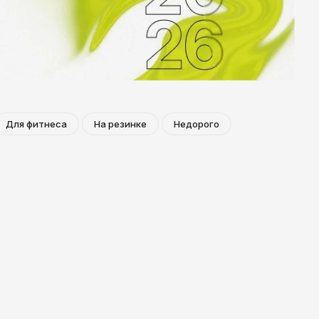
Ярославль
Для фитнеса
На резинке
Недорого