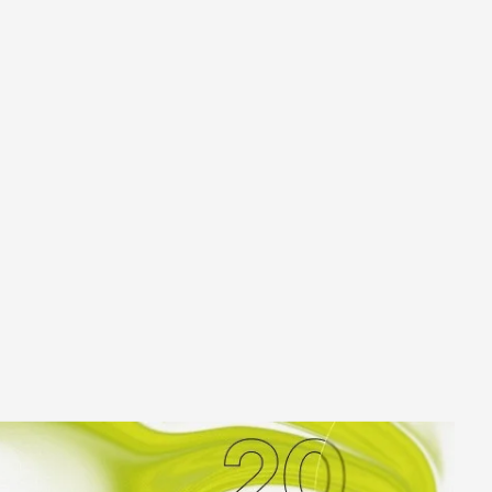
к
Улан-Удэ
ск-
Ульяновск
Уфа
Ухта
ону
Хабаровск
Ханты-Мансийск
Чайковский
бург
Чебоксары
Челябинск
Черкесск
Чита
ад
Элиста
ь
Южно-Сахалинск
Якутск