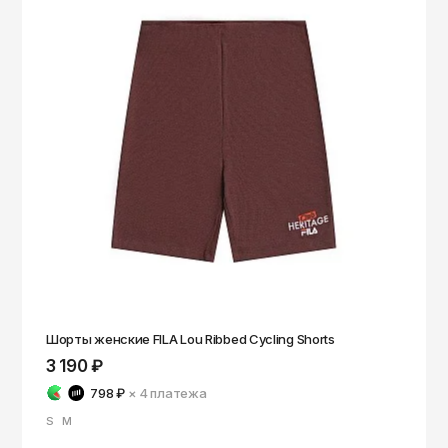
Шорты женские FILA Lou Ribbed Cycling Shorts
3 190 ₽
798 ₽
× 4
платежа
S
M