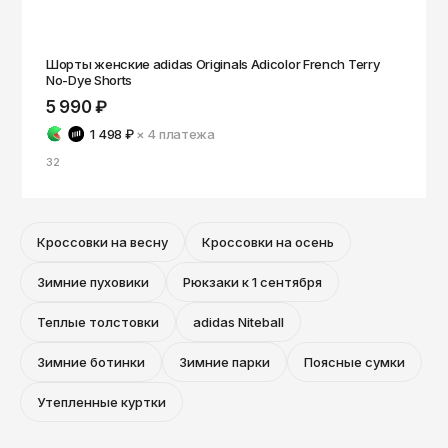
Шорты женские adidas Originals Adicolor French Terry
No-Dye Shorts
5 990 ₽
1 498 ₽
× 4
платежа
32
Кроссовки на весну
Кроссовки на осень
Зимние пуховики
Рюкзаки к 1 сентября
Теплые толстовки
adidas Niteball
Зимние ботинки
Зимние парки
Поясные сумки
Утепленные куртки