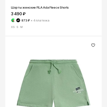
Шорты женские FILA Ada Fleece Shorts
3 490 ₽
873 ₽
× 4
платежа
XS
S
M