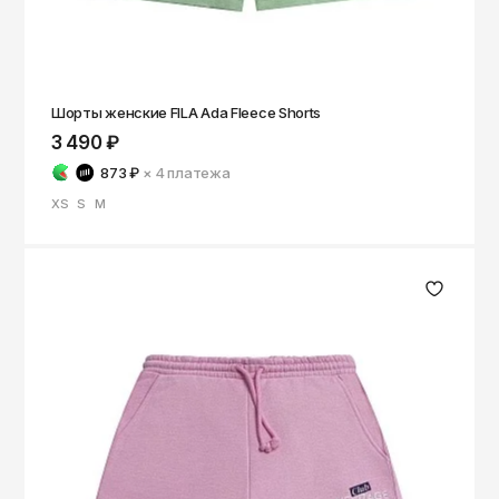
Шорты женские FILA Ada Fleece Shorts
3 490 ₽
873 ₽
× 4
платежа
XS
S
M