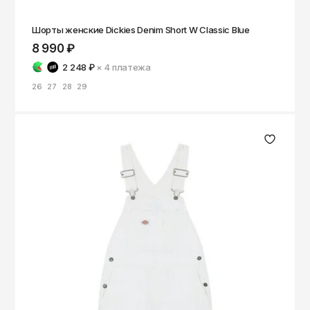
ОКТЯБРЬ
Омск
Шорты женские Dickies Denim Short W Classic Blue
Орёл
8 990 ₽
Оренбург
2 248 ₽
× 4
платежа
Пенза
26
27
28
29
Пермь
Петрозаводск
Петропавловск-Камчатский
Псков
Ростов-на-Дону
Рязань
Самара
Санкт-Петербург
Саранск