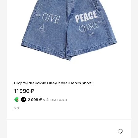
Чита
Элиста
Южно-Сахалинск
Якутск
Ярославль
Шорты женские Obey Isabel Denim Short
11 990 ₽
2 998 ₽
× 4
платежа
XS