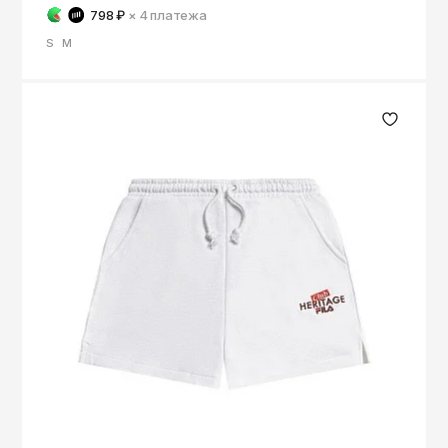
798 ₽
× 4
платежа
S
M