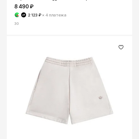
8 490 ₽
2 123 ₽
× 4
платежа
30