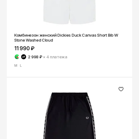
Саратов
Севастополь
Сергиев Посад
Комбинезон женский Dickies Duck Canvas Short Bib W
Симферополь
Stone Washed Cloud
Смоленск
11 990 ₽
2 998 ₽
× 4
платежа
Сочи
M
L
Ставрополь
Старый Оскол
Стерлитамак
Сыктывкар
Тамбов
Тверь
Тольятти