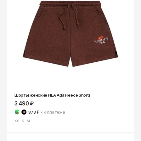
Шорты женские FILA Ada Fleece Shorts
3 490 ₽
873 ₽
× 4
платежа
XS
S
M