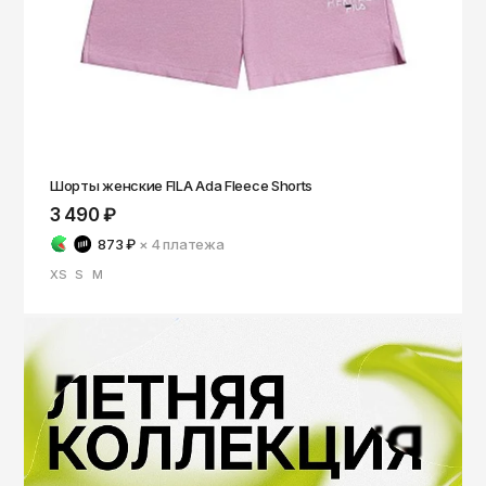
Шорты женские FILA Ada Fleece Shorts
3 490 ₽
873 ₽
× 4
платежа
XS
S
M