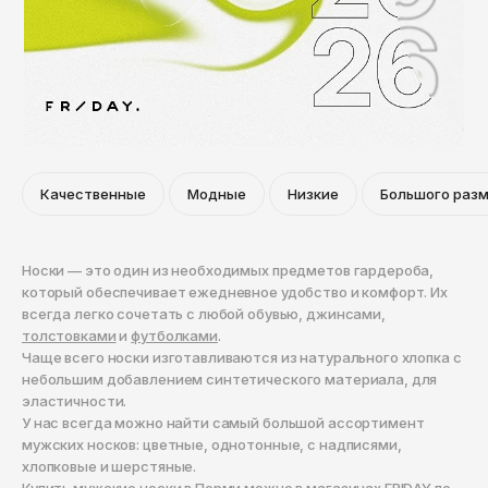
Кепки
Носки
Reebok
Мурманск
Панамы
Ремни
Ripndip
Набережные Челны
Очки
Кепки
Salomon
Назрань
Трусы
Панамы
Saucony
Нальчик
Часы
Очки
Нефтекамск
SHU
Качественные
Модные
Низкие
Большого раз
Нефтеюганск
Прочее
Часы
The Hundreds
Нижневартовск
Прочее
The North Face
Носки — это один из необходимых предметов гардероба,
Нижнекамск
который обеспечивает ежедневное удобство и комфорт. Их
Thrasher
всегда легко сочетать с любой обувью, джинсами,
Нижний Новгород
толстовками
и
футболками
.
Timberland
Чаще всего носки изготавливаются из натурального хлопка с
Новокузнецк
небольшим добавлением синтетического материала, для
Vans
Новосибирск
эластичности.
У нас всегда можно найти самый большой ассортимент
Норильск
ZNY
мужских носков: цветные, однотонные, с надписями,
хлопковые и шерстяные.
Обнинск