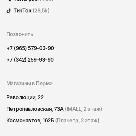
Томск
ТикТок
(28,5k)
Тула
Тюмень
Улан-Удэ
Позвонить
Ульяновск
+7 (965) 579-03-90
Уфа
+7 (342) 259-93-90
Ухта
Хабаровск
Магазины в Перми
Ханты-Мансийск
Чайковский
Революции, 22
Чебоксары
Петропавловская, 73А
(IMALL, 2 этаж)
Челябинск
Космонавтов, 162Б
(Планета, 2 этаж)
Черкесск