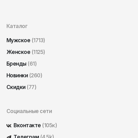
Саратов
Севастополь
Сергиев Посад
Каталог
Симферополь
Мужское
(1713)
Смоленск
Женское
(1125)
Сочи
Бренды
(61)
Ставрополь
Новинки
(260)
Старый Оскол
Скидки
(77)
Стерлитамак
Сыктывкар
Тамбов
Социальные сети
Тверь
Вконтакте
(105к)
Тольятти
Телеграм
(4,5k)