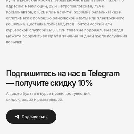
ОКТЯБРЬ
Купить мужские носки в Перми можно в магазинах FRIDAY по
адресам: Революции, 22 и Петропавловская, 73А и
Омск
Космонавтов, x 162Б или на сайте, оформив онлайн-заказ и
Орёл
оплатив его с помощью банковской карты или электронного
кошелька. Доставка производится Почтой России или
Оренбург
курьерской службой EMS. Если товар не подошел, вы всегда
можете оформить возврат в течение 14 дней после получения
Пенза
посылки..
Пермь
Петрозаводск
Петропавловск-Камчатский
Подпишитесь на нас в Telegram
Псков
— получите скидку 10%
Ростов-на-Дону
А также будьте в курсе новых поступлений,
Рязань
скидок, акций и розыгрышей.
Самара
Подписаться
Санкт-Петербург
Саранск