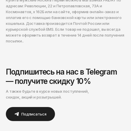
ОКТЯБРЬ
Купить мужские носки в Перми можно в магазинах FRIDAY по
адресам: Революции, 22 и Петропавловская, 73А и
Омск
Космонавтов, x 162Б или на сайте, оформив онлайн-заказ и
Орёл
оплатив его с помощью банковской карты или электронного
кошелька. Доставка производится Почтой России или
Оренбург
курьерской службой EMS. Если товар не подошел, вы всегда
можете оформить возврат в течение 14 дней после получения
Пенза
посылки..
Пермь
Петрозаводск
Петропавловск-Камчатский
Подпишитесь на нас в Telegram
Псков
— получите скидку 10%
Ростов-на-Дону
А также будьте в курсе новых поступлений,
Рязань
скидок, акций и розыгрышей.
Самара
Подписаться
Санкт-Петербург
Саранск