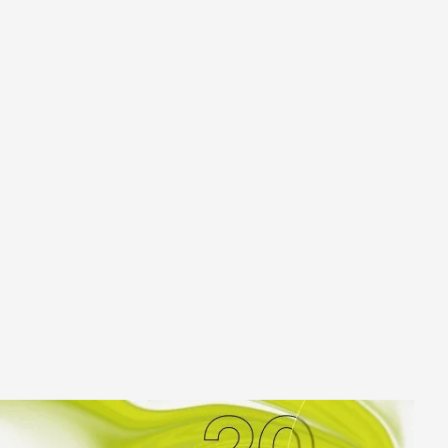
к
Улан-Удэ
ск-
Ульяновск
Уфа
Ухта
ону
Хабаровск
Ханты-Мансийск
Чайковский
бург
Чебоксары
Челябинск
Черкесск
Чита
ад
Элиста
ь
Южно-Сахалинск
Якутск