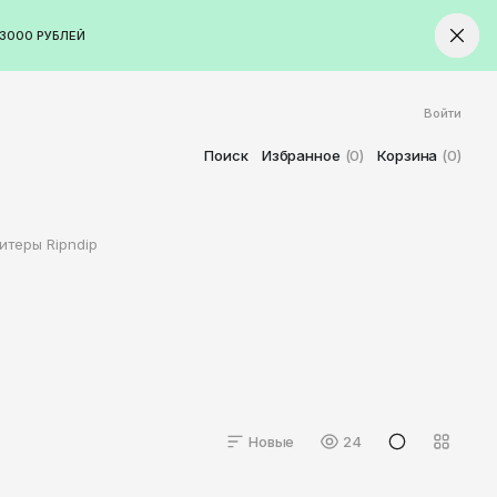
3000 РУБЛЕЙ
Войти
ород
Ставрополь
Поиск
Избранное
(0)
Корзина
(0)
Старый Оскол
Стерлитамак
итеры Ripndip
Сыктывкар
Тамбов
Тверь
Тольятти
Томск
Тула
Новые
24
Тюмень