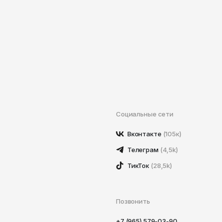
Социальные сети
Вконтакте
(105к)
Телеграм
(4,5k)
ТикТок
(28,5k)
Позвонить
+7 (965) 579-03-90