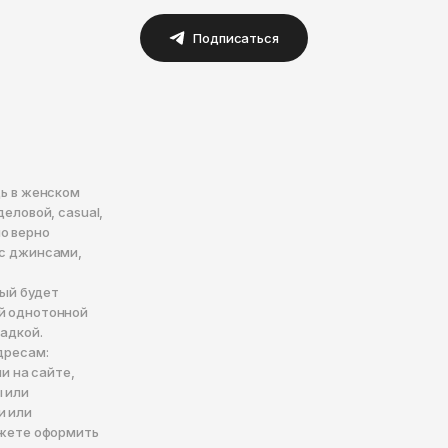
Подписаться
щь в женском
еловой, casual,
о верно
 с джинсами,
рый будет
ой однотонной
садкой.
дресам:
и на сайте,
ы или
и или
ожете оформить