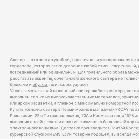
Свитер — это всегда удобная, практичная и универсальная ве
гардеробе, которая легко дополнит любой стиль: спортивный, д
повседневный или официальный. Для правильного образа можн
расставить акценты, сочетанием женского свитера не только
брюками и
обувью
, но и аксессуарами.
У нас вы можете найти женский свитер любого размера, кото
выполнен только из высококачественных материалов, приятн
или яркой расцветки, а главное с максимально комфортной по
Купить женский свитер в Перми можно в магазинах FRIDAY по а
Революции, 22 и Петропавловская, 73А и Космонавтов, x 162Б ил
выполнив онлайн-заказ и оплатив с помощью банковской карт
электронного кошелька. Доставка производится Почтой Росси
курьерской службой EMS. Если товар не подошел, вы всегда м