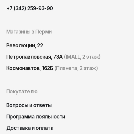
Томск
+7 (342) 259-93-90
Тула
Тюмень
Магазины в Перми
Улан-Удэ
Ульяновск
Революции, 22
Уфа
Петропавловская, 73А
(IMALL, 2 этаж)
Ухта
Космонавтов, 162Б
(Планета, 2 этаж)
Хабаровск
Ханты-Мансийск
Покупателю
Чайковский
Чебоксары
Вопросы и ответы
Челябинск
Программа лояльности
Черкесск
Доставка и оплата