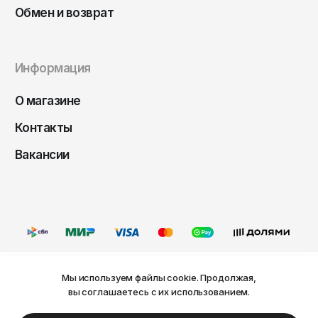
Чита
Обмен и возврат
Элиста
Южно-Сахалинск
Информация
Якутск
Ярославль
О магазине
Контакты
Вакансии
Мы используем файлы cookie. Продолжая,
Ваш город Пермь?
вы соглашаетесь с их использованием.
Оферта
Политика конфиденциальности
Пользовательское соглашение