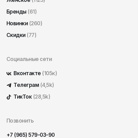
Женское
(1125)
Саратов
Бренды
(61)
Севастополь
Новинки
(260)
Сергиев Посад
Скидки
(77)
Симферополь
Смоленск
Сочи
Социальные сети
Ставрополь
Вконтакте
(105к)
Старый Оскол
Телеграм
(4,5k)
Стерлитамак
ТикТок
(28,5k)
Сыктывкар
Тамбов
Тверь
Позвонить
Тольятти
+7 (965) 579-03-90