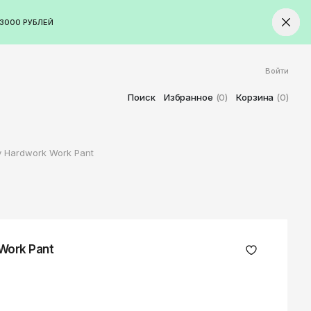
3000 РУБЛЕЙ
Войти
ород
Ставрополь
Поиск
Избранное
(0)
Корзина
(0)
Старый Оскол
Стерлитамак
 Hardwork Work Pant
Сыктывкар
Тамбов
Тверь
Тольятти
Томск
Work Pant
Тула
Тюмень