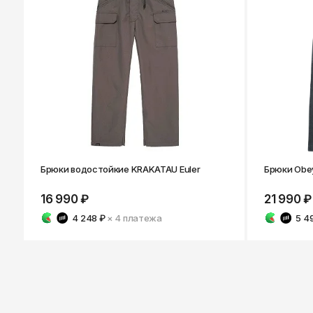
Брюки водостойкие KRAKATAU Euler
Брюки Obey
16 990 ₽
21 990 ₽
4 248 ₽
× 4
платежа
5 4