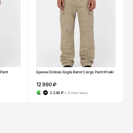
 Pant
Брюки Dickies Eagle Bend Cargo Pant Khaki
12 990 ₽
3 248 ₽
× 4
платежа