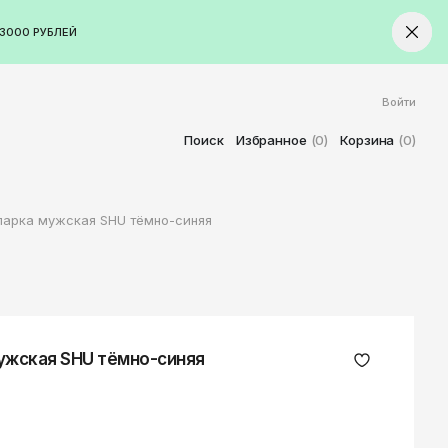
3000 РУБЛЕЙ
Войти
ород
Ставрополь
Поиск
Избранное
(0)
Корзина
(0)
Старый Оскол
Стерлитамак
парка мужская SHU тёмно-синяя
Сыктывкар
Тамбов
Тверь
Тольятти
Томск
ужская SHU тёмно-синяя
Тула
Тюмень