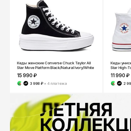
Казань
Кеды женские Converse Chuck Taylor All
Кеды унисе
Star Move Platform Black/Natural Ivory/White
Star High-T
15 990 ₽
11 990 ₽
3 998 ₽
× 4
платежа
2 9