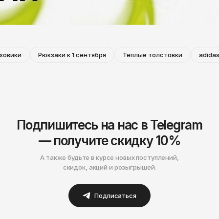
ховики
Рюкзаки к 1 сентября
Теплые толстовки
adidas
Подпишитесь на нас в Telegram
— получите скидку 10%
А также будьте в курсе новых поступлений,
скидок, акций и розыгрышей.
Подписаться