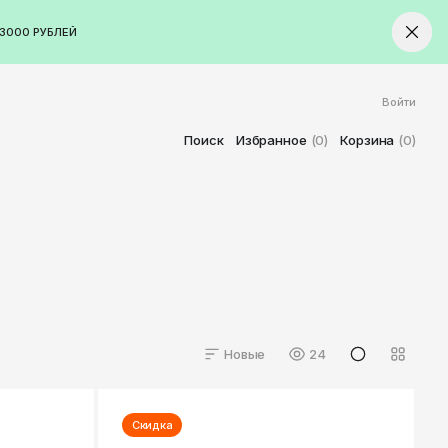
3000 РУБЛЕЙ
Войти
ород
Ставрополь
Поиск
Избранное
(0)
Корзина
(0)
Старый Оскол
Стерлитамак
Сыктывкар
Тамбов
Тверь
Тольятти
Томск
Новые
24
Тула
Тюмень
Скидка