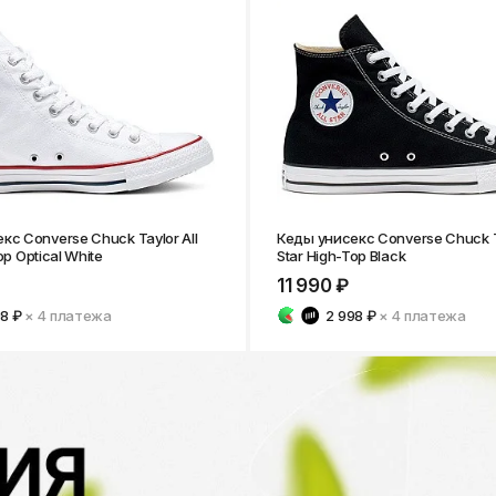
Нижнекамск
кс Converse Chuck Taylor All
Кеды унисекс Converse Chuck Ta
op Optical White
Star High-Top Black
11 990 ₽
98 ₽
× 4
платежа
2 998 ₽
× 4
платежа