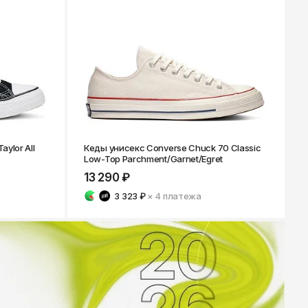
Ярославль
ylor All
Кеды унисекс Converse Chuck 70 Classic
Low-Top Parchment/Garnet/Egret
13 290 ₽
3 323 ₽
× 4
платежа