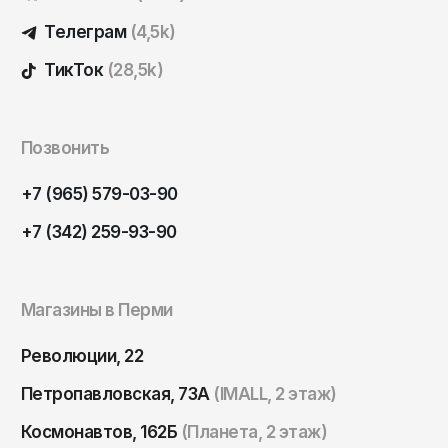
Томск
Телеграм
(4,5k)
Тула
ТикТок
(28,5k)
Тюмень
Улан-Удэ
Ульяновск
Позвонить
Уфа
+7 (965) 579-03-90
Ухта
+7 (342) 259-93-90
Хабаровск
Ханты-Мансийск
Магазины в Перми
Чайковский
Чебоксары
Революции, 22
Челябинск
Петропавловская, 73А
(IMALL, 2 этаж)
Черкесск
Космонавтов, 162Б
(Планета, 2 этаж)