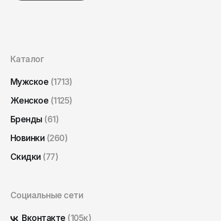
Саратов
Севастополь
Сергиев Посад
Симферополь
Каталог
Смоленск
Мужское
(1713)
Сочи
Женское
(1125)
Ставрополь
Бренды
(61)
Старый Оскол
Новинки
(260)
Стерлитамак
Скидки
(77)
Сыктывкар
Тамбов
Тверь
Социальные сети
Тольятти
Вконтакте
(105к)