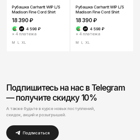
ОКТЯБРЬ
Омск
Рубашка Carhartt WIP L/S
Рубашка Carhartt WIP L/S
Madison Fine Cord Shirt
Madison Fine Cord Shirt
Орёл
18 390 ₽
18 390 ₽
Оренбург
4 598 ₽
4 598 ₽
× 4
платежа
× 4
платежа
Пенза
M
L
XL
M
L
XL
Пермь
Петрозаводск
Петропавловск-Камчатский
Псков
Подпишитесь на нас в Telegram
Ростов-на-Дону
— получите скидку 10%
Рязань
А также будьте в курсе новых поступлений,
Самара
скидок, акций и розыгрышей.
Санкт-Петербург
Подписаться
Саранск