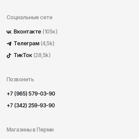
Саратов
Севастополь
Социальные сети
Сергиев Посад
Вконтакте
(105к)
Симферополь
Телеграм
(4,5k)
Смоленск
ТикТок
(28,5k)
Сочи
Ставрополь
Старый Оскол
Позвонить
Стерлитамак
+7 (965) 579-03-90
Сыктывкар
+7 (342) 259-93-90
Тамбов
Тверь
Магазины в Перми
Тольятти