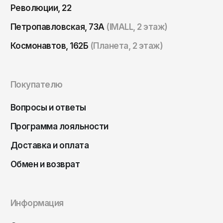
Томск
Революции, 22
Тула
Петропавловская, 73А
(IMALL, 2 этаж)
Тюмень
Космонавтов, 162Б
(Планета, 2 этаж)
Улан-Удэ
Ульяновск
Покупателю
Уфа
Ухта
Вопросы и ответы
Хабаровск
Программа лояльности
Ханты-Мансийск
Доставка и оплата
Чайковский
Обмен и возврат
Чебоксары
Челябинск
Информация
Черкесск