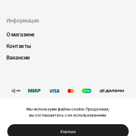
Чита
Элиста
Информация
Южно-Сахалинск
Якутск
О магазине
Ярославль
Контакты
Вакансии
Мы используем файлы cookie. Продолжая,
Ваш город Пермь?
вы соглашаетесь с их использованием.
Оферта
Политика конфиденциальности
Пользовательское соглашение
Нет
Да
© FRIDAY, 2026
Хорошо