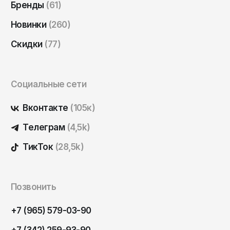
Бренды
(61)
Саратов
Новинки
(260)
Севастополь
Сергиев Посад
Скидки
(77)
Симферополь
Смоленск
Социальные сети
Сочи
Вконтакте
(105к)
Ставрополь
Телеграм
(4,5k)
Старый Оскол
ТикТок
(28,5k)
Стерлитамак
Сыктывкар
Тамбов
Позвонить
Тверь
+7 (965) 579-03-90
Тольятти
+7 (342) 259-93-90