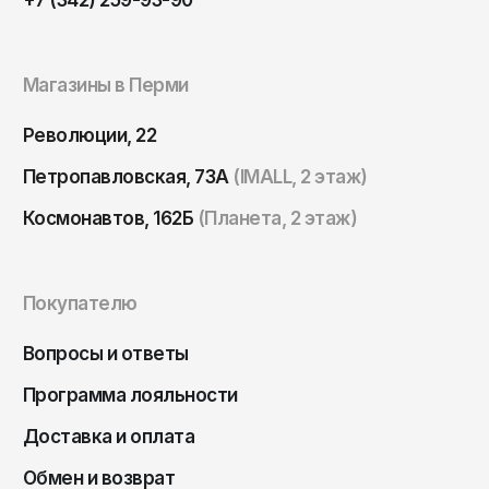
Томск
Тула
Магазины в Перми
Тюмень
Улан-Удэ
Революции, 22
Ульяновск
Петропавловская, 73А
(IMALL, 2 этаж)
Уфа
Космонавтов, 162Б
(Планета, 2 этаж)
Ухта
Хабаровск
Покупателю
Ханты-Мансийск
Чайковский
Вопросы и ответы
Чебоксары
Программа лояльности
Челябинск
Доставка и оплата
Черкесск
Обмен и возврат