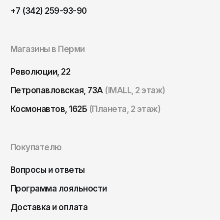
Томск
+7 (342) 259-93-90
Тула
Тюмень
Магазины в Перми
Улан-Удэ
Революции, 22
Ульяновск
Уфа
Петропавловская, 73А
(IMALL, 2 этаж)
Ухта
Космонавтов, 162Б
(Планета, 2 этаж)
Хабаровск
Ханты-Мансийск
Покупателю
Чайковский
Вопросы и ответы
Чебоксары
Программа лояльности
Челябинск
Черкесск
Доставка и оплата