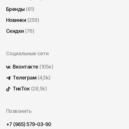
Саратов
Бренды
(61)
Севастополь
Новинки
(259)
Сергиев Посад
Скидки
(76)
Симферополь
Смоленск
Социальные сети
Сочи
Ставрополь
Вконтакте
(105к)
Старый Оскол
Телеграм
(4,5k)
Стерлитамак
ТикТок
(28,5k)
Сыктывкар
Тамбов
Позвонить
Тверь
Тольятти
+7 (965) 579-03-90