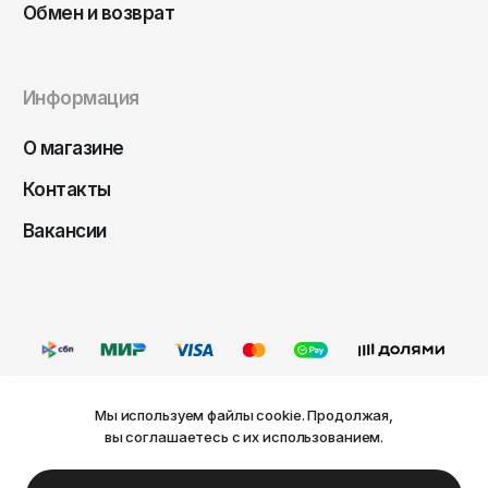
Чита
Обмен и возврат
Элиста
Южно-Сахалинск
Информация
Якутск
О магазине
Ярославль
Контакты
Вакансии
Мы используем файлы cookie. Продолжая,
Ваш город Пермь?
вы соглашаетесь с их использованием.
Оферта
Политика конфиденциальности
Пользовательское соглашение
Нет
Да