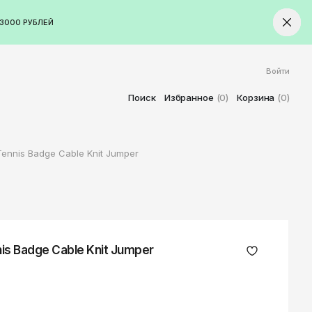
3000 РУБЛЕЙ
Войти
ород
Ставрополь
Поиск
Избранное
(0)
Корзина
(0)
Старый Оскол
Стерлитамак
Tennis Badge Cable Knit Jumper
Сыктывкар
Тамбов
Тверь
Тольятти
Томск
is Badge Cable Knit Jumper
Тула
Тюмень