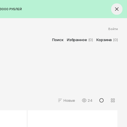
3000 РУБЛЕЙ
Войти
ород
Ставрополь
Поиск
Избранное
(0)
Корзина
(0)
Старый Оскол
Стерлитамак
Сыктывкар
Тамбов
Тверь
Тольятти
Томск
Новые
24
Тула
Тюмень