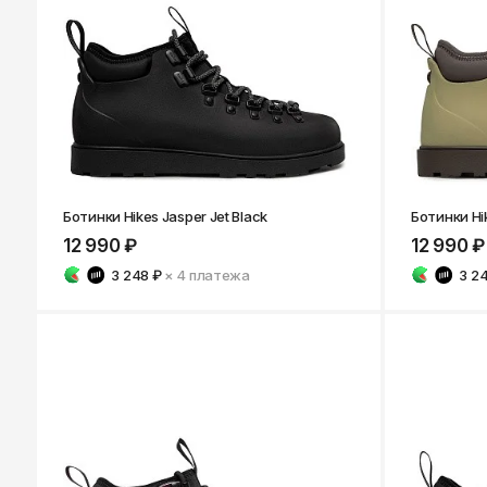
Казань
Ботинки Hikes Jasper Jet Black
Ботинки Hik
12 990 ₽
12 990 ₽
3 248 ₽
× 4
платежа
3 2