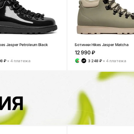
kes Jasper Petroleum Black
Ботинки Hikes Jasper Matcha
12 990 ₽
98 ₽
× 4
платежа
3 248 ₽
× 4
платежа