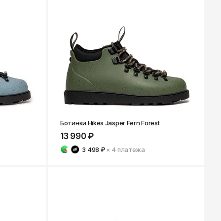
к
Улан-Удэ
ск-
Ульяновск
Уфа
Ухта
ону
Хабаровск
Ханты-Мансийск
Чайковский
бург
Чебоксары
Ботинки Hikes Jasper Fern Forest
Челябинск
13 990 ₽
Черкесск
3 498 ₽
× 4
платежа
Чита
ад
Элиста
ь
Южно-Сахалинск
Якутск