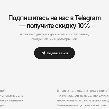
Подпишитесь на нас в Telegram
— получите скидку 10%
А также будьте в курсе новых поступлений,
скидок, акций и розыгрышей.
Подписаться
елей
В новых коллекциях представле
 женская модная
трикотаж, ультрамодные джинсы
же актуальных
неформальном стиле и многое д
здать
Наше преимущество заключается