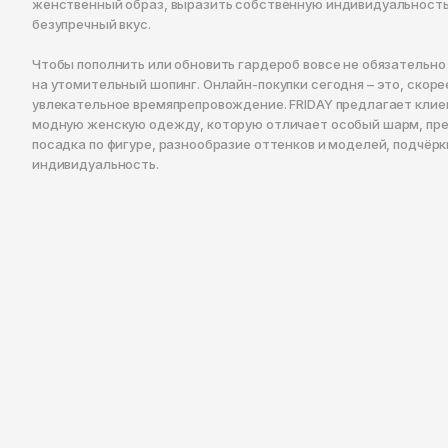
женственный образ, выразить собственную индивидуальность
безупречный вкус.
Чтобы пополнить или обновить гардероб вовсе не обязательно
на утомительный шопинг. Онлайн-покупки сегодня – это, скоре
увлекательное времяпрепровождение. FRIDAY предлагает клие
модную женскую одежду, которую отличает особый шарм, пр
посадка по фигуре, разнообразие оттенков и моделей, подчёр
индивидуальность.