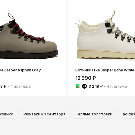
ke Jasper Asphalt Gray
Ботинки Hike Jasper Bone White
12 990 ₽
48 ₽
× 4
платежа
3 248 ₽
× 4
платежа
ховики
Рюкзаки к 1 сентября
Теплые толстовки
adidas