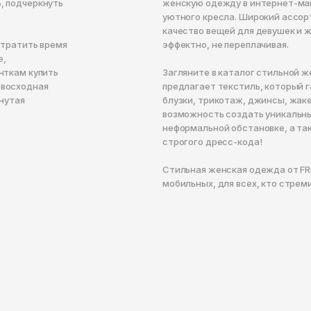
, подчеркнуть
женскую одежду в интернет-маг
уютного кресла. Широкий ассор
качество вещей для девушек и 
 тратить время
эффектно, не переплачивая.
е,
нткам купить
Загляните в каталог стильной ж
евосходная
предлагает текстиль, который 
кнутая
блузки, трикотаж, джинсы, жаке
возможность создать уникальны
неформальной обстановке, а та
строгого дресс-кода!
Стильная женская одежда от FR
мобильных, для всех, кто стрем