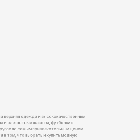
на верхняя одежда и высококачественный
 и элегантные жакеты, футболки в
ругое по самым привлекательным ценам.
 в том, что выбрать и купить модную