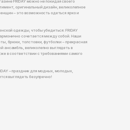
азине FRIDAY можно не покидая своего
тимент, оригинальный дизайн, великолепное
женщин – это возможность одеться ярко и
енской одежды, чтобы убедиться: FRIDAY
гармонично сочетается между собой. Наши
ты, брюки, толстовки, футболки – прекрасная
й ансамбль, великолепно выглядеть в
кже в соответствии с требованиями самого
IDAY – праздник для модных, молодых,
ится выглядеть безупречно!