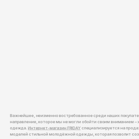
Важнейшее, неизменно востребованное среди наших покупат
направление, которое мы не могли обойти своим вниманием –
одежда.
Интернет-магазин FRIDAY
специализируется на прода
моделей стильной молодёжной одежды, которая позволит со