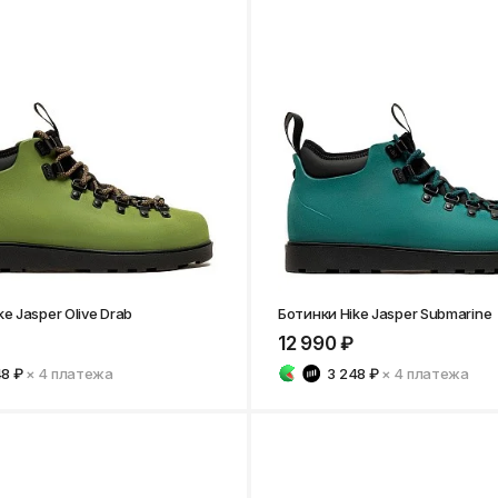
e Jasper Olive Drab
Ботинки Hike Jasper Submarine
12 990 ₽
48 ₽
× 4
платежа
3 248 ₽
× 4
платежа