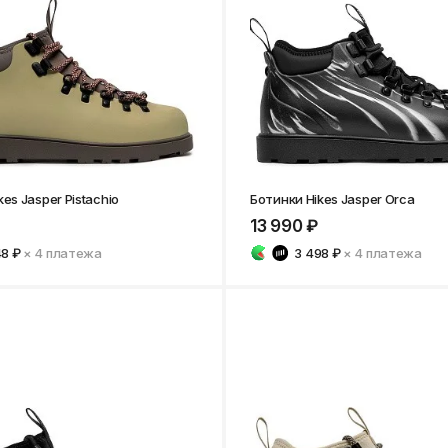
Нижнекамск
es Jasper Pistachio
Ботинки Hikes Jasper Orca
13 990 ₽
48 ₽
× 4
платежа
3 498 ₽
× 4
платежа