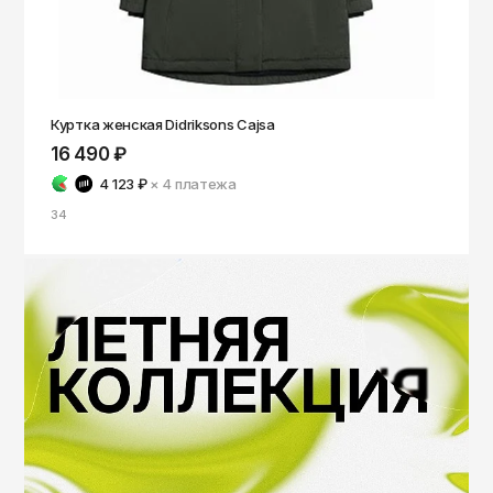
Саратов
Севастополь
Сергиев Посад
Куртка женская Didriksons Cajsa
Симферополь
16 490 ₽
Смоленск
4 123 ₽
× 4
платежа
Сочи
34
Ставрополь
Старый Оскол
Стерлитамак
Сыктывкар
Тамбов
Тверь
Тольятти