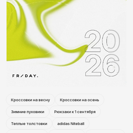
Томск
Тула
Тюмень
Улан-Удэ
Ульяновск
Уфа
Ухта
Хабаровск
Ханты-Мансийск
Чайковский
Кроссовки на весну
Кроссовки на осень
Чебоксары
Зимние пуховики
Рюкзаки к 1 сентября
Челябинск
Теплые толстовки
adidas Niteball
Черкесск