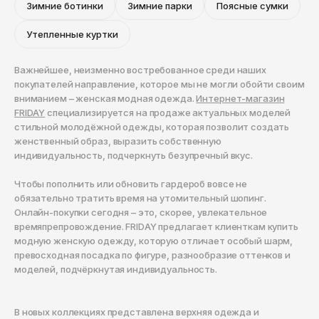
Чита
Зимние ботинки
Зимние парки
Поясные сумки
Элиста
Утепленные куртки
Южно-Сахалинск
Важнейшее, неизменно востребованное среди наших
Якутск
покупателей направление, которое мы не могли обойти своим
вниманием – женская модная одежда.
Интернет-магазин
Ярославль
FRIDAY
специализируется на продаже актуальных моделей
стильной молодёжной одежды, которая позволит создать
женственный образ, выразить собственную
индивидуальность, подчеркнуть безупречный вкус.
Чтобы пополнить или обновить гардероб вовсе не
обязательно тратить время на утомительный шопинг.
Онлайн-покупки сегодня – это, скорее, увлекательное
времяпрепровождение. FRIDAY предлагает клиенткам купить
модную женскую одежду, которую отличает особый шарм,
превосходная посадка по фигуре, разнообразие оттенков и
моделей, подчёркнутая индивидуальность.
В новых коллекциях представлена верхняя одежда и