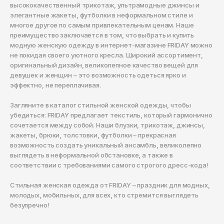
высококачественный трикотаж, ультрамодные джинсы и
элегантные жакеты, футболки в неформальном стиле и
многое другое по самым привлекательным ценам. Наше
преимущество заключается в том, что выбрать и купить
модную женскую одежду в интернет-магазине FRIDAY можно
не покидая своего уютного кресла. Широкий ассортимент,
оригинальный дизайн, великолепное качество вещей для
девушек и женщин – это возможность одеться ярко и
эффектно, не переплачивая.
Загляните в каталог стильной женской одежды, чтобы
убедиться: FRIDAY предлагает текстиль, который гармонично
сочетается между собой. Наши блузки, трикотаж, джинсы,
жакеты, брюки, толстовки, футболки – прекрасная
возможность создать уникальный ансамбль, великолепно
выглядеть в неформальной обстановке, а также в
соответствии с требованиями самого строгого дресс-кода!
Стильная женская одежда от FRIDAY – праздник для модных,
молодых, мобильных, для всех, кто стремится выглядеть
безупречно!