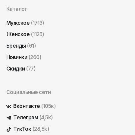
Саратов
Каталог
Севастополь
Мужское
(1713)
Сергиев Посад
Женское
(1125)
Симферополь
Бренды
(61)
Смоленск
Сочи
Новинки
(260)
Ставрополь
Скидки
(77)
Старый Оскол
Стерлитамак
Социальные сети
Сыктывкар
Вконтакте
(105к)
Тамбов
Телеграм
(4,5k)
Тверь
Тольятти
ТикТок
(28,5k)