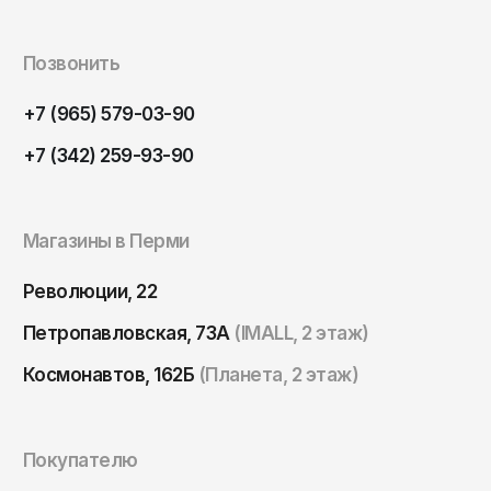
Томск
Тула
Позвонить
Тюмень
+7 (965) 579-03-90
Улан-Удэ
+7 (342) 259-93-90
Ульяновск
Уфа
Ухта
Магазины в Перми
Хабаровск
Революции, 22
Ханты-Мансийск
Петропавловская, 73А
(IMALL, 2 этаж)
Чайковский
Космонавтов, 162Б
(Планета, 2 этаж)
Чебоксары
Челябинск
Черкесск
Покупателю