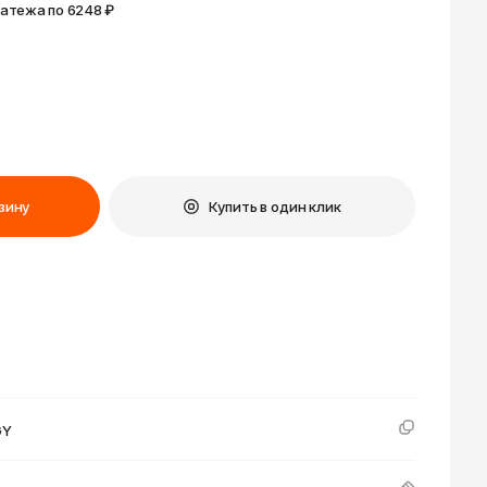
к
Улан-Удэ
латежа по 6248 ₽
ск-
Ульяновск
Уфа
Ухта
ону
Хабаровск
Ханты-Мансийск
зину
Купить в один клик
Чайковский
бург
Чебоксары
Челябинск
Черкесск
Чита
ад
Элиста
ь
Южно-Сахалинск
GY
Якутск