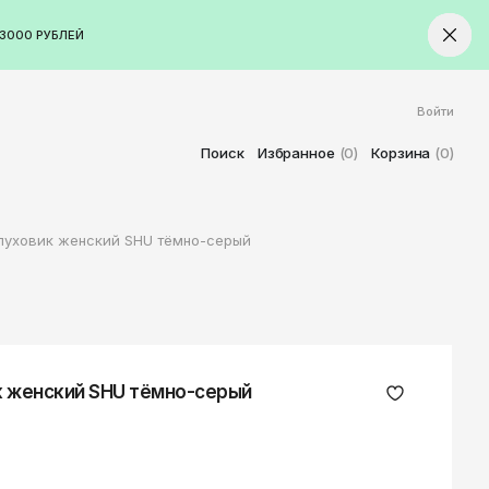
3000 РУБЛЕЙ
Войти
ород
Ставрополь
Поиск
Избранное
(0)
Корзина
(0)
Старый Оскол
Стерлитамак
пуховик женский SHU тёмно-серый
Сыктывкар
Тамбов
Тверь
Тольятти
Томск
к женский SHU тёмно-серый
Тула
Тюмень