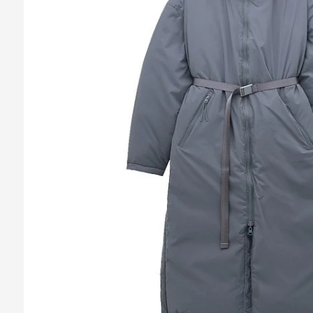
Владивосток
Champion
Hi-Tec
Бомберы
Бомберы
Ob
Владикавказ
Codered
Hikes
Pu
Владимир
Converse
Hoka One One
Ra
Волгоград
Crocs
Huf
Re
Волгодонск
Diadora
Jordan
Rip
Вологда
Dickies
Krakatau
Sa
Воронеж
Горно-Алтайск
Грозный
Екатеринбург
Иваново
Ижевск
Иркутск
Йошкар-Ола