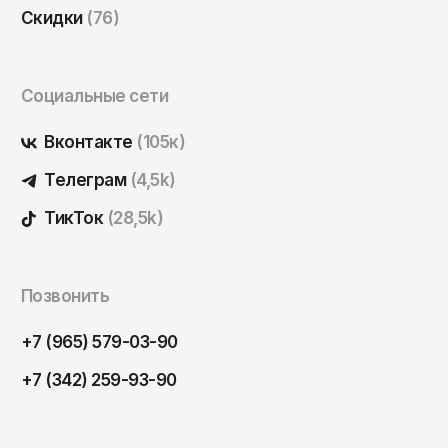
Саратов
Скидки
(76)
Севастополь
Сергиев Посад
Социальные сети
Симферополь
Вконтакте
(105к)
Смоленск
Телеграм
(4,5k)
Сочи
ТикТок
(28,5k)
Ставрополь
Старый Оскол
Стерлитамак
Позвонить
Сыктывкар
+7 (965) 579-03-90
Тамбов
+7 (342) 259-93-90
Тверь
Тольятти