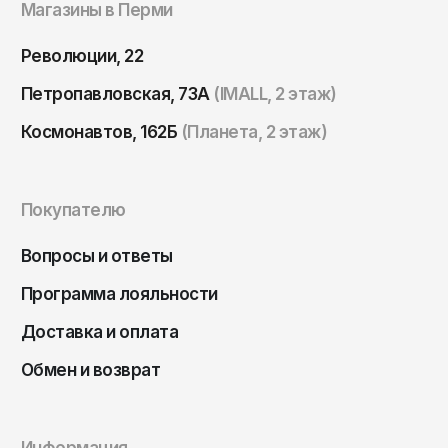
Магазины в Перми
Томск
Тула
Революции, 22
Тюмень
Петропавловская, 73А
(IMALL, 2 этаж)
Улан-Удэ
Космонавтов, 162Б
(Планета, 2 этаж)
Ульяновск
Уфа
Покупателю
Ухта
Хабаровск
Вопросы и ответы
Ханты-Мансийск
Программа лояльности
Чайковский
Доставка и оплата
Чебоксары
Обмен и возврат
Челябинск
Черкесск