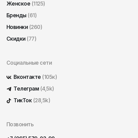
Женское
(1125)
Саратов
Бренды
(61)
Севастополь
Сергиев Посад
Новинки
(260)
Симферополь
Скидки
(77)
Смоленск
Сочи
Социальные сети
Ставрополь
Вконтакте
(105к)
Старый Оскол
Телеграм
(4,5k)
Стерлитамак
Сыктывкар
ТикТок
(28,5k)
Тамбов
Тверь
Позвонить
Тольятти