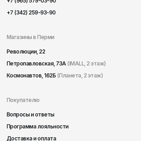
+7 (965) 579-03-90
Томск
+7 (342) 259-93-90
Тула
Тюмень
Улан-Удэ
Магазины в Перми
Ульяновск
Революции, 22
Уфа
Петропавловская, 73А
(IMALL, 2 этаж)
Ухта
Космонавтов, 162Б
(Планета, 2 этаж)
Хабаровск
Ханты-Мансийск
Чайковский
Покупателю
Чебоксары
Вопросы и ответы
Челябинск
Программа лояльности
Черкесск
Доставка и оплата