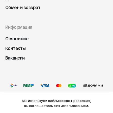
Чита
Обмен и возврат
Элиста
Южно-Сахалинск
Якутск
Информация
Ярославль
О магазине
Контакты
Вакансии
Мы используем файлы cookie. Продолжая,
Ваш город Пермь?
вы соглашаетесь с их использованием.
Оферта
Политика конфиденциальности
Пользовательское соглашение