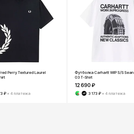
ed Perry Textured Laurel
Футболка Carhartt WIP S/S Sean
irt
03 T-Shirt
12 690 ₽
73 ₽
× 4
платежа
3 173 ₽
× 4
платежа