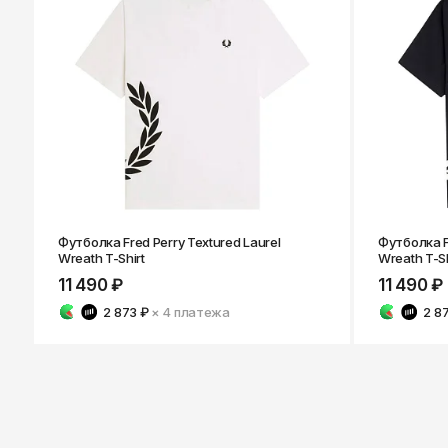
Футболка Fred Perry Textured Laurel
Футболка Fr
Wreath T-Shirt
Wreath T-Sh
11 490 ₽
11 490 ₽
2 873 ₽
× 4
платежа
2 8