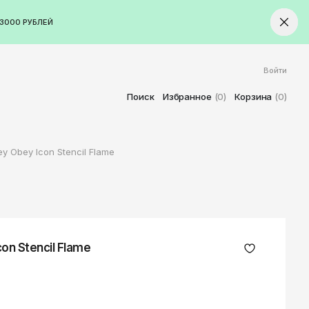
3000 РУБЛЕЙ
Войти
ород
Ставрополь
Поиск
Избранное
(0)
Корзина
(0)
Старый Оскол
Стерлитамак
y Obey Icon Stencil Flame
Сыктывкар
Тамбов
Тверь
Тольятти
Томск
on Stencil Flame
Тула
Тюмень