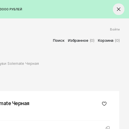
3000 РУБЛЕЙ
Войти
ород
Ставрополь
Поиск
Избранное
(0)
Корзина
(0)
Старый Оскол
Стерлитамак
уви Solemate Черная
Сыктывкар
Тамбов
Тверь
Тольятти
Томск
emate Черная
Тула
Тюмень