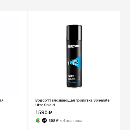
ая
Водоотталкивающая пропитка Solemate
Ultra Shield
1 590 ₽
398 ₽
× 4
платежа