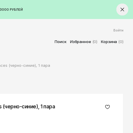
3000 РУБЛЕЙ
Войти
ород
Ставрополь
Поиск
Избранное
(0)
Корзина
(0)
Старый Оскол
Стерлитамак
ces (черно-синие), 1 пара
Сыктывкар
Тамбов
Тверь
Тольятти
Томск
 (черно-синие), 1 пара
Тула
Тюмень