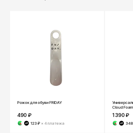
Рожок для обуви FRIDAY
Универсаль
Cloud Foa
490 ₽
1 390 ₽
123 ₽
× 4
платежа
348