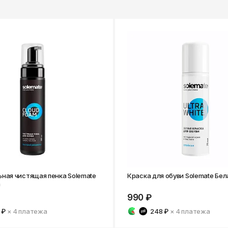
ная чистящая пенка Solemate
Краска для обуви Solemate Бел
m
990 ₽
 ₽
× 4
платежа
248 ₽
× 4
платежа