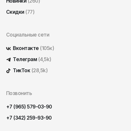
Новинки
(260)
Саратов
Скидки
(77)
Севастополь
Сергиев Посад
Симферополь
Социальные сети
Смоленск
Вконтакте
(105к)
Сочи
Телеграм
(4,5k)
Ставрополь
ТикТок
(28,5k)
Старый Оскол
Стерлитамак
Позвонить
Сыктывкар
Тамбов
+7 (965) 579-03-90
Тверь
+7 (342) 259-93-90
Тольятти