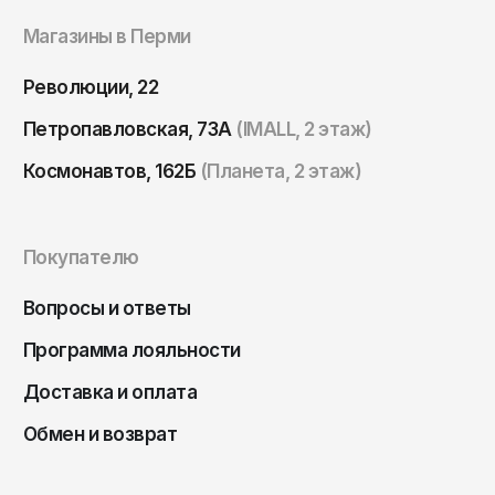
Томск
Магазины в Перми
Тула
Тюмень
Революции, 22
Улан-Удэ
Петропавловская, 73А
(IMALL, 2 этаж)
Ульяновск
Космонавтов, 162Б
(Планета, 2 этаж)
Уфа
Ухта
Покупателю
Хабаровск
Вопросы и ответы
Ханты-Мансийск
Чайковский
Программа лояльности
Чебоксары
Доставка и оплата
Челябинск
Обмен и возврат
Черкесск