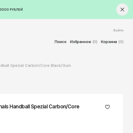
3000 РУБЛЕЙ
Войти
ород
Ставрополь
Поиск
Избранное
(0)
Корзина
(0)
Старый Оскол
Стерлитамак
ndball Spezial Carbon/Core Black/Gum
Сыктывкар
Тамбов
Тверь
Тольятти
Томск
nals Handball Spezial Carbon/Core
Тула
Тюмень