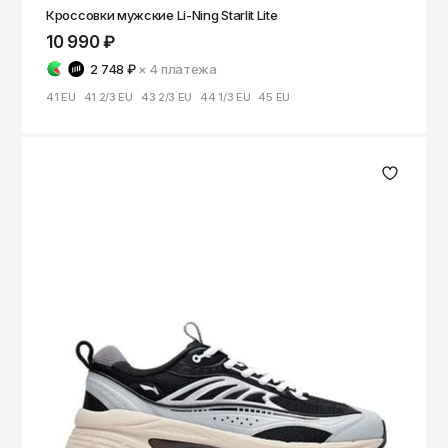
Кроссовки мужские Li-Ning Starlit Lite
10 990 ₽
2 748 ₽
× 4
платежа
41 EU
41 2/3 EU
43 2/3 EU
44 1/3 EU
45 EU