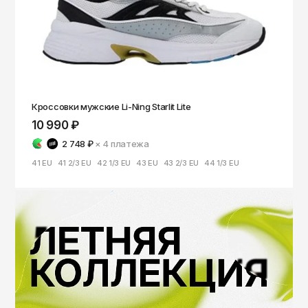
Кроссовки мужские Li-Ning Starlit Lite
10 990 ₽
2 748 ₽
× 4
платежа
41 EU
41 2/3 EU
42 1/3 EU
43 EU
43 2/3 EU
44 1/3 EU