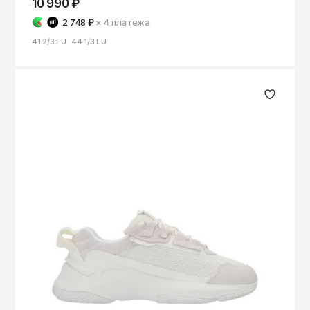
10 990 ₽
2 748 ₽
× 4
платежа
41 2/3 EU
44 1/3 EU