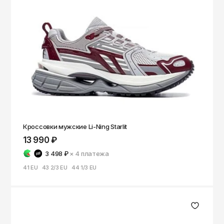
Чита
Элиста
Южно-Сахалинск
Якутск
Ярославль
Кроссовки мужские Li-Ning Starlit
13 990 ₽
3 498 ₽
× 4
платежа
41 EU
43 2/3 EU
44 1/3 EU