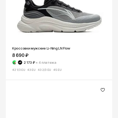
Томск
Тула
Тюмень
Улан-Удэ
Ульяновск
Уфа
Кроссовки мужские Li-Ning LN Flow
8 690 ₽
Ухта
2 173 ₽
× 4
платежа
Хабаровск
42 1/3 EU
43 EU
43 2/3 EU
45 EU
Ханты-Мансийск
Чайковский
Чебоксары
Челябинск
Черкесск