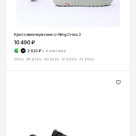
Саратов
Севастополь
Сергиев Посад
Кроссовки мужские Li-Ning Cross 2
Симферополь
10 490 ₽
Смоленск
2 623 ₽
× 4
платежа
Сочи
39 EU
39 2/3 EU
40 1/3 EU
41 2/3 EU
42 1/3 EU
Ставрополь
Старый Оскол
Стерлитамак
Сыктывкар
Тамбов
Тверь
Тольятти