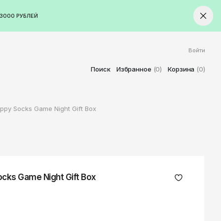
3000 РУБЛЕЙ
Войти
ород
Ставрополь
Поиск
Избранное
(0)
Корзина
(0)
Старый Оскол
Стерлитамак
py Socks Game Night Gift Box
Сыктывкар
Тамбов
Тверь
Тольятти
Томск
cks Game Night Gift Box
Тула
Тюмень