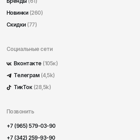
Бренды
(61)
Саратов
Новинки
(260)
Севастополь
Скидки
(77)
Сергиев Посад
Симферополь
Смоленск
Социальные сети
Сочи
Вконтакте
(105к)
Ставрополь
Телеграм
(4,5k)
Старый Оскол
ТикТок
(28,5k)
Стерлитамак
Сыктывкар
Тамбов
Позвонить
Тверь
+7 (965) 579-03-90
Тольятти
+7 (342) 259-93-90