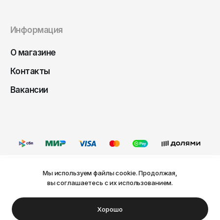
Чита
Элиста
Информация
Южно-Сахалинск
Якутск
О магазине
Ярославль
Контакты
Вакансии
Мы используем файлы cookie. Продолжая,
Ваш город Пермь?
вы соглашаетесь с их использованием.
Оферта
Политика конфиденциальности
Пользовательское соглашение
Нет
Да
© FRIDAY, 2026
Хорошо