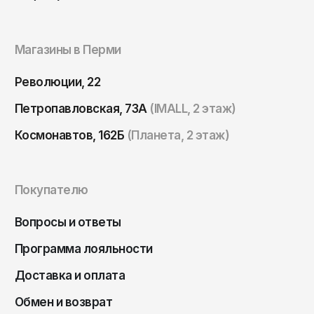
Томск
Тула
Магазины в Перми
Тюмень
Улан-Удэ
Революции, 22
Ульяновск
Петропавловская, 73А
(IMALL, 2 этаж)
Уфа
Космонавтов, 162Б
(Планета, 2 этаж)
Ухта
Хабаровск
Покупателю
Ханты-Мансийск
Чайковский
Вопросы и ответы
Чебоксары
Программа лояльности
Челябинск
Доставка и оплата
Черкесск
Обмен и возврат