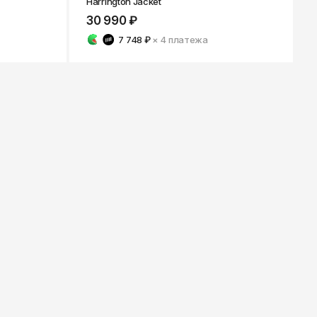
Harrington Jacket
30 990 ₽
7 748 ₽
× 4
платежа