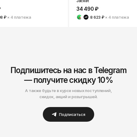
Jacket
₽
34 490 ₽
98 ₽
× 4
платежа
8 623 ₽
× 4
платежа
Подпишитесь на нас в Telegram
— получите скидку 10%
А также будьте в курсе новых поступлений,
скидок, акций и розыгрышей.
Подписаться