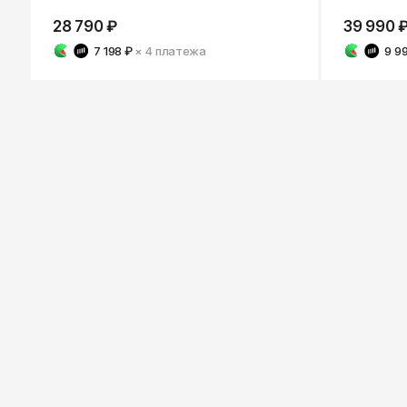
28 790 ₽
39 990 
7 198 ₽
× 4
платежа
9 9