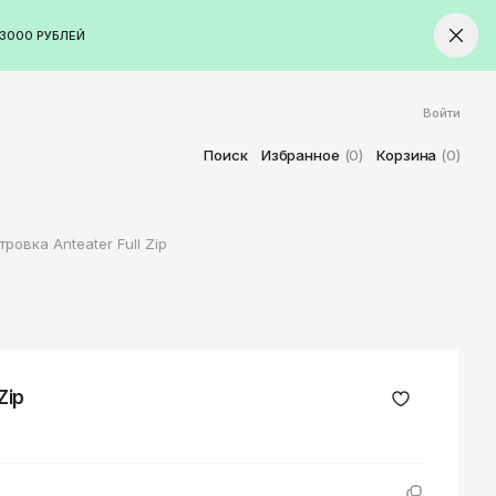
3000 РУБЛЕЙ
Войти
ород
Ставрополь
Поиск
Избранное
(0)
Корзина
(0)
Старый Оскол
Стерлитамак
тровка Anteater Full Zip
Сыктывкар
Тамбов
Тверь
Тольятти
Томск
Zip
Тула
Тюмень