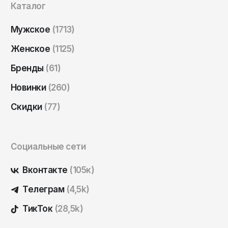
Каталог
Саратов
Севастополь
Мужское
(1713)
Сергиев Посад
Женское
(1125)
Симферополь
Бренды
(61)
Смоленск
Новинки
(260)
Сочи
Скидки
(77)
Ставрополь
Старый Оскол
Социальные сети
Стерлитамак
Сыктывкар
Вконтакте
(105к)
Тамбов
Телеграм
(4,5k)
Тверь
ТикТок
(28,5k)
Тольятти