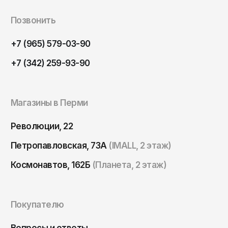
Томск
Позвонить
Тула
Тюмень
+7 (965) 579-03-90
Улан-Удэ
+7 (342) 259-93-90
Ульяновск
Уфа
Магазины в Перми
Ухта
Революции, 22
Хабаровск
Ханты-Мансийск
Петропавловская, 73А
(IMALL, 2 этаж)
Чайковский
Космонавтов, 162Б
(Планета, 2 этаж)
Чебоксары
Челябинск
Покупателю
Черкесск