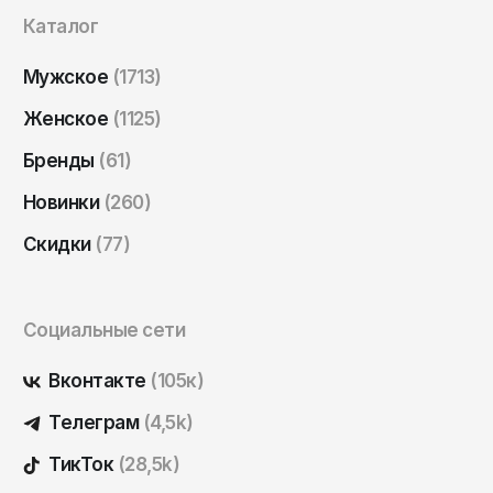
Саратов
Каталог
Севастополь
Мужское
(1713)
Сергиев Посад
Женское
(1125)
Симферополь
Бренды
(61)
Смоленск
Новинки
(260)
Сочи
Ставрополь
Скидки
(77)
Старый Оскол
Стерлитамак
Социальные сети
Сыктывкар
Вконтакте
(105к)
Тамбов
Телеграм
(4,5k)
Тверь
ТикТок
(28,5k)
Тольятти