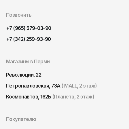
Томск
Тула
Позвонить
Тюмень
+7 (965) 579-03-90
Улан-Удэ
+7 (342) 259-93-90
Ульяновск
Уфа
Магазины в Перми
Ухта
Хабаровск
Революции, 22
Ханты-Мансийск
Петропавловская, 73А
(IMALL, 2 этаж)
Чайковский
Космонавтов, 162Б
(Планета, 2 этаж)
Чебоксары
Челябинск
Покупателю
Черкесск