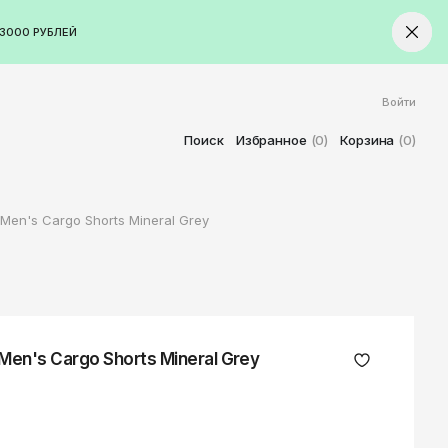
3000 РУБЛЕЙ
Войти
ород
Ставрополь
Поиск
Избранное
(0)
Корзина
(0)
Старый Оскол
Стерлитамак
Men's Cargo Shorts Mineral Grey
Сыктывкар
Тамбов
Тверь
Тольятти
Томск
Men's Cargo Shorts Mineral Grey
Тула
Тюмень