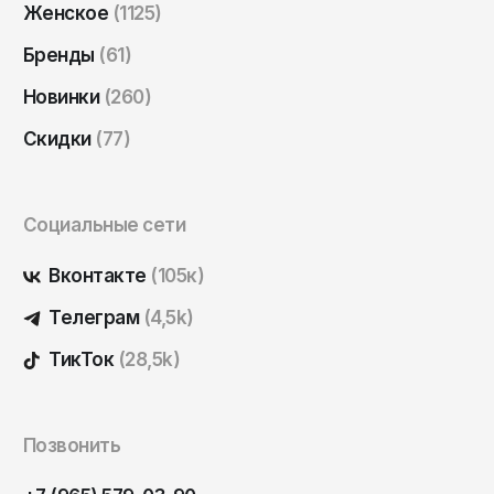
Женское
(1125)
Саратов
Бренды
(61)
Севастополь
Сергиев Посад
Новинки
(260)
Симферополь
Скидки
(77)
Смоленск
Сочи
Социальные сети
Ставрополь
Вконтакте
(105к)
Старый Оскол
Телеграм
(4,5k)
Стерлитамак
Сыктывкар
ТикТок
(28,5k)
Тамбов
Тверь
Позвонить
Тольятти