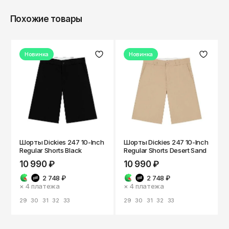
Кепки
Носки
Reebok
Мурманск
Похожие товары
Панамы
Ремни
Ripndip
Набережные Челны
Очки
Кепки
Salomon
Назрань
Новинка
Новинка
Трусы
Панамы
Saucony
Нальчик
Часы
Очки
Нефтекамск
SHU
Нефтеюганск
Прочее
Часы
The Hundreds
Нижневартовск
Прочее
The North Face
Нижнекамск
Шорты Dickies 247 10-Inch
Шорты Dickies 247 10-Inch
Thrasher
Regular Shorts Black
Regular Shorts Desert Sand
Нижний Новгород
10 990 ₽
10 990 ₽
Timberland
Новокузнецк
2 748 ₽
2 748 ₽
× 4
платежа
× 4
платежа
Vans
Новосибирск
29
30
31
32
33
29
30
31
32
33
Норильск
ZNY
Обнинск