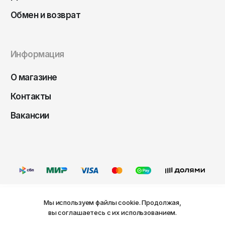
Чита
Обмен и возврат
Элиста
Южно-Сахалинск
Якутск
Информация
Ярославль
О магазине
Контакты
Вакансии
Мы используем файлы cookie. Продолжая,
Ваш город Пермь?
вы соглашаетесь с их использованием.
Оферта
Политика конфиденциальности
Пользовательское соглашение