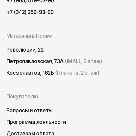
+7 (965) 579-03-90
Томск
+7 (342) 259-93-90
Тула
Тюмень
Улан-Удэ
Магазины в Перми
Ульяновск
Революции, 22
Уфа
Петропавловская, 73А
(IMALL, 2 этаж)
Ухта
Космонавтов, 162Б
(Планета, 2 этаж)
Хабаровск
Ханты-Мансийск
Чайковский
Покупателю
Чебоксары
Вопросы и ответы
Челябинск
Программа лояльности
Черкесск
Доставка и оплата