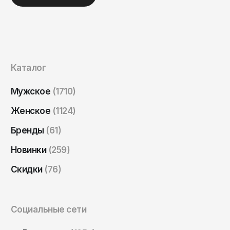
Саратов
Севастополь
Сергиев Посад
Симферополь
Каталог
Смоленск
Мужское
(1710)
Сочи
Женское
(1124)
Ставрополь
Бренды
(61)
Старый Оскол
Стерлитамак
Новинки
(259)
Сыктывкар
Скидки
(76)
Тамбов
Тверь
Социальные сети
Тольятти