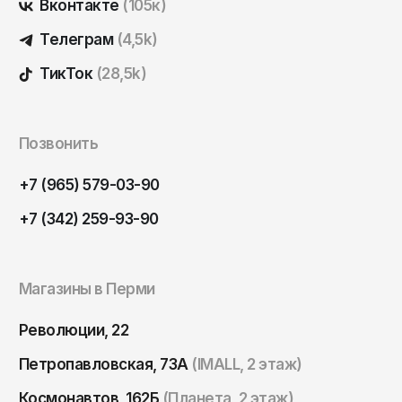
Вконтакте
(105к)
Томск
Телеграм
(4,5k)
Тула
Тюмень
ТикТок
(28,5k)
Улан-Удэ
Ульяновск
Позвонить
Уфа
+7 (965) 579-03-90
Ухта
+7 (342) 259-93-90
Хабаровск
Ханты-Мансийск
Чайковский
Магазины в Перми
Чебоксары
Революции, 22
Челябинск
Петропавловская, 73А
(IMALL, 2 этаж)
Черкесск
Космонавтов, 162Б
(Планета, 2 этаж)