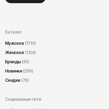
Саратов
Севастополь
Сергиев Посад
Симферополь
Каталог
Смоленск
Мужское
(1710)
Сочи
Женское
(1124)
Ставрополь
Бренды
(61)
Старый Оскол
Стерлитамак
Новинки
(259)
Сыктывкар
Скидки
(76)
Тамбов
Тверь
Социальные сети
Тольятти