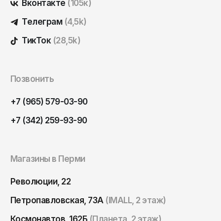
Вконтакте
(105к)
Томск
Телеграм
(4,5k)
Тула
Тюмень
ТикТок
(28,5k)
Улан-Удэ
Ульяновск
Позвонить
Уфа
+7 (965) 579-03-90
Ухта
+7 (342) 259-93-90
Хабаровск
Ханты-Мансийск
Чайковский
Магазины в Перми
Чебоксары
Революции, 22
Челябинск
Петропавловская, 73А
(IMALL, 2 этаж)
Черкесск
Космонавтов, 162Б
(Планета, 2 этаж)