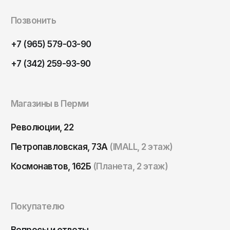
Томск
Позвонить
Тула
Тюмень
+7 (965) 579-03-90
Улан-Удэ
+7 (342) 259-93-90
Ульяновск
Уфа
Магазины в Перми
Ухта
Революции, 22
Хабаровск
Ханты-Мансийск
Петропавловская, 73А
(IMALL, 2 этаж)
Чайковский
Космонавтов, 162Б
(Планета, 2 этаж)
Чебоксары
Челябинск
Покупателю
Черкесск