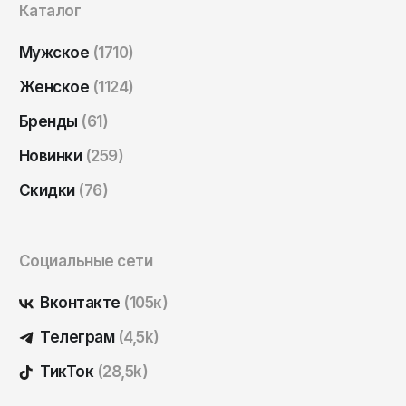
Каталог
Саратов
Севастополь
Мужское
(1710)
Сергиев Посад
Женское
(1124)
Симферополь
Бренды
(61)
Смоленск
Новинки
(259)
Сочи
Скидки
(76)
Ставрополь
Старый Оскол
Социальные сети
Стерлитамак
Сыктывкар
Вконтакте
(105к)
Тамбов
Телеграм
(4,5k)
Тверь
ТикТок
(28,5k)
Тольятти