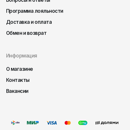
Вопросы и ответы
Чита
Программа лояльности
Элиста
Южно-Сахалинск
Доставка и оплата
Якутск
Обмен и возврат
Ярославль
Информация
О магазине
Контакты
Вакансии