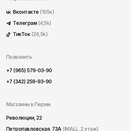
ОКТЯБРЬ
Омск
Вконтакте
(105к)
Орёл
Телеграм
(4,5k)
Оренбург
ТикТок
(28,5k)
Пенза
Пермь
Петрозаводск
Позвонить
Петропавловск-Камчатский
+7 (965) 579-03-90
Псков
+7 (342) 259-93-90
Ростов-на-Дону
Рязань
Магазины в Перми
Самара
Санкт-Петербург
Революции, 22
Саранск
Петропавловская, 73А
(IMALL, 2 этаж)