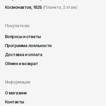
Саратов
Космонавтов, 162Б
(Планета, 2 этаж)
Севастополь
Сергиев Посад
Покупателю
Симферополь
Смоленск
Вопросы и ответы
Сочи
Программа лояльности
Ставрополь
Доставка и оплата
Старый Оскол
Обмен и возврат
Стерлитамак
Сыктывкар
Информация
Тамбов
Тверь
О магазине
Тольятти
Контакты