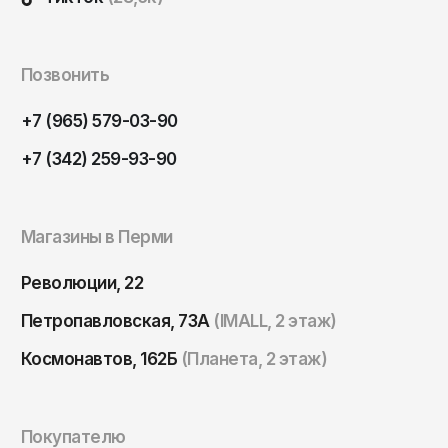
ОКТЯБРЬ
Омск
Орёл
Позвонить
Оренбург
+7 (965) 579-03-90
Пенза
+7 (342) 259-93-90
Пермь
Петрозаводск
Петропавловск-Камчатский
Магазины в Перми
Псков
Революции, 22
Ростов-на-Дону
Петропавловская, 73А
(IMALL, 2 этаж)
Рязань
Космонавтов, 162Б
(Планета, 2 этаж)
Самара
Санкт-Петербург
Саранск
Покупателю