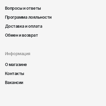
Саратов
Вопросы и ответы
Севастополь
Программа лояльности
Сергиев Посад
Доставка и оплата
Симферополь
Обмен и возврат
Смоленск
Сочи
Ставрополь
Информация
Старый Оскол
О магазине
Стерлитамак
Контакты
Сыктывкар
Вакансии
Тамбов
Тверь
Тольятти