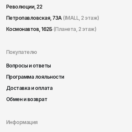
Саратов
Революции, 22
Севастополь
Петропавловская, 73А
(IMALL, 2 этаж)
Сергиев Посад
Космонавтов, 162Б
(Планета, 2 этаж)
Симферополь
Смоленск
Покупателю
Сочи
Ставрополь
Вопросы и ответы
Старый Оскол
Программа лояльности
Стерлитамак
Доставка и оплата
Сыктывкар
Обмен и возврат
Тамбов
Тверь
Информация
Тольятти