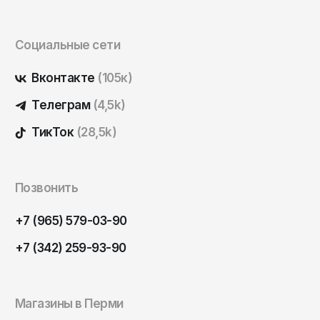
ОКТЯБРЬ
Омск
Орёл
Социальные сети
Оренбург
Вконтакте
(105к)
Пенза
Телеграм
(4,5k)
Пермь
ТикТок
(28,5k)
Петрозаводск
Петропавловск-Камчатский
Псков
Позвонить
Ростов-на-Дону
+7 (965) 579-03-90
Рязань
+7 (342) 259-93-90
Самара
Санкт-Петербург
Магазины в Перми
Саранск