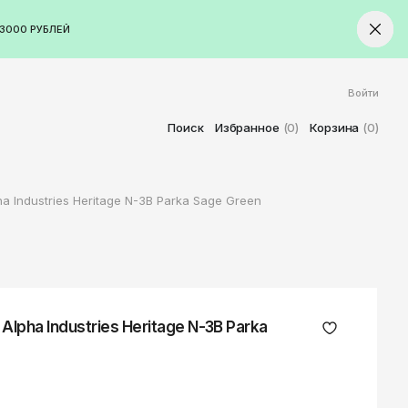
3000 РУБЛЕЙ
Войти
ород
Ставрополь
Поиск
Избранное
(0)
Корзина
(0)
Старый Оскол
Стерлитамак
a Industries Heritage N-3B Parka Sage Green
Сыктывкар
Тамбов
Тверь
Тольятти
Томск
lpha Industries Heritage N-3B Parka
Тула
Тюмень