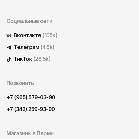
Саратов
Севастополь
Социальные сети
Сергиев Посад
Вконтакте
(105к)
Симферополь
Телеграм
(4,5k)
Смоленск
Сочи
ТикТок
(28,5k)
Ставрополь
Старый Оскол
Позвонить
Стерлитамак
+7 (965) 579-03-90
Сыктывкар
+7 (342) 259-93-90
Тамбов
Тверь
Тольятти
Магазины в Перми