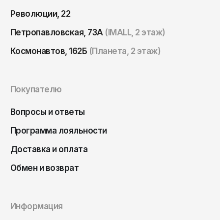
Томск
Революции, 22
Тула
Петропавловская, 73А
(IMALL, 2 этаж)
Тюмень
Космонавтов, 162Б
(Планета, 2 этаж)
Улан-Удэ
Ульяновск
Уфа
Покупателю
Ухта
Вопросы и ответы
Хабаровск
Программа лояльности
Ханты-Мансийск
Доставка и оплата
Чайковский
Обмен и возврат
Чебоксары
Челябинск
Черкесск
Информация