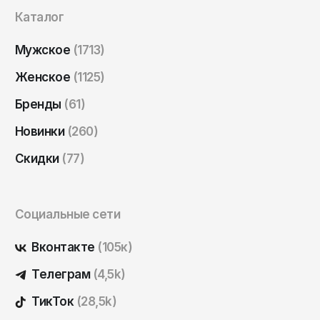
Саратов
Каталог
Севастополь
Мужское
(1713)
Сергиев Посад
Женское
(1125)
Симферополь
Бренды
(61)
Смоленск
Новинки
(260)
Сочи
Ставрополь
Скидки
(77)
Старый Оскол
Стерлитамак
Социальные сети
Сыктывкар
Вконтакте
(105к)
Тамбов
Телеграм
(4,5k)
Тверь
ТикТок
(28,5k)
Тольятти