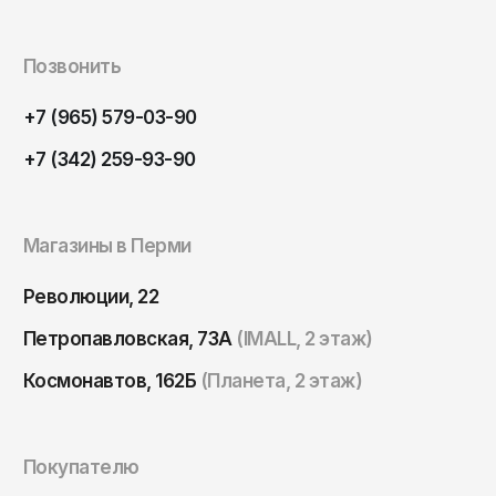
ОКТЯБРЬ
Омск
Орёл
Позвонить
Оренбург
+7 (965) 579-03-90
Пенза
+7 (342) 259-93-90
Пермь
Петрозаводск
Магазины в Перми
Петропавловск-Камчатский
Псков
Революции, 22
Ростов-на-Дону
Петропавловская, 73А
(IMALL, 2 этаж)
Рязань
Космонавтов, 162Б
(Планета, 2 этаж)
Самара
Санкт-Петербург
Покупателю
Саранск