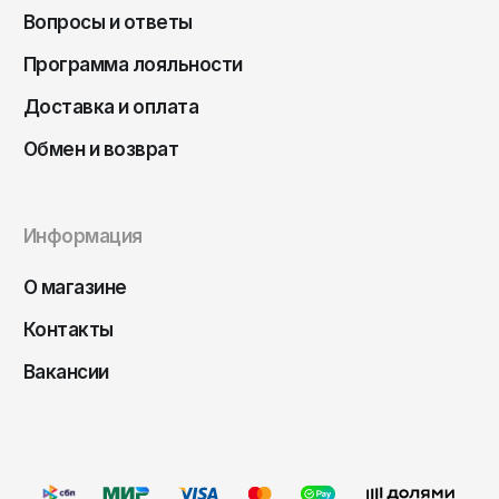
Саратов
Вопросы и ответы
Севастополь
Программа лояльности
Сергиев Посад
Доставка и оплата
Симферополь
Обмен и возврат
Смоленск
Сочи
Информация
Ставрополь
Старый Оскол
О магазине
Стерлитамак
Контакты
Сыктывкар
Вакансии
Тамбов
Тверь
Тольятти