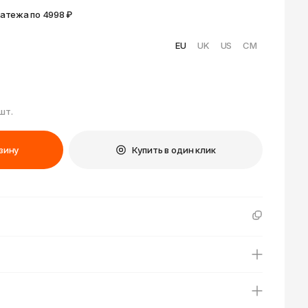
к
Улан-Удэ
латежа по 4998 ₽
ск-
Ульяновск
Уфа
EU
UK
US
CM
Ухта
ону
Хабаровск
Ханты-Мансийск
 шт.
Чайковский
бург
зину
Купить в один клик
Чебоксары
Челябинск
Черкесск
Чита
ад
Элиста
ь
Южно-Сахалинск
Якутск