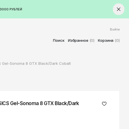
3000 РУБЛЕЙ
Войти
ород
Ставрополь
Поиск
Избранное
(0)
Корзина
(0)
Старый Оскол
Стерлитамак
 Gel-Sonoma 8 GTX Black/Dark Cobalt
Сыктывкар
Тамбов
Тверь
Тольятти
Томск
ICS Gel-Sonoma 8 GTX Black/Dark
Тула
Тюмень