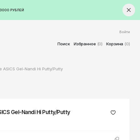
3000 РУБЛЕЙ
Войти
ород
Ставрополь
Поиск
Избранное
(0)
Корзина
(0)
Старый Оскол
Стерлитамак
ASICS Gel-Nandi Hi Putty/Putty
Сыктывкар
Тамбов
Тверь
Тольятти
Томск
S Gel-Nandi Hi Putty/Putty
Тула
Тюмень