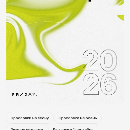
Чита
Элиста
Южно-Сахалинск
Якутск
Ярославль
Кроссовки на весну
Кроссовки на осень
Зимние пуховики
Рюкзаки к 1 сентября