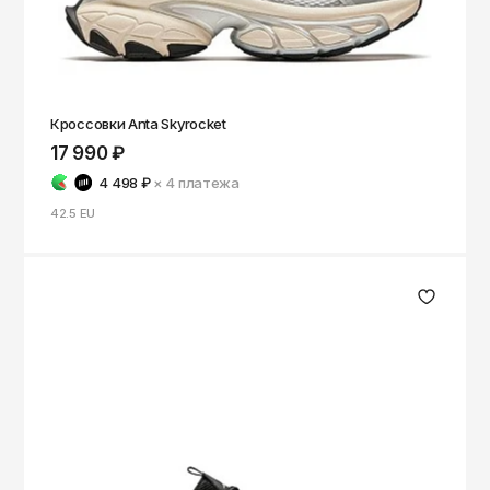
Саратов
Севастополь
Сергиев Посад
Кроссовки Anta Skyrocket
Симферополь
17 990 ₽
Смоленск
4 498 ₽
× 4
платежа
Сочи
42.5 EU
Ставрополь
Старый Оскол
Стерлитамак
Сыктывкар
Тамбов
Тверь
Тольятти