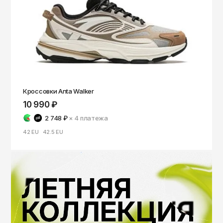
Томск
Тула
Тюмень
Улан-Удэ
Ульяновск
Уфа
Кроссовки Anta Walker
10 990 ₽
Ухта
2 748 ₽
× 4
платежа
Хабаровск
42 EU
42.5 EU
Ханты-Мансийск
Чайковский
Чебоксары
Челябинск
Черкесск