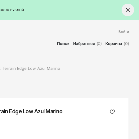
3000 РУБЛЕЙ
Войти
ород
Ставрополь
Поиск
Избранное
(0)
Корзина
(0)
Старый Оскол
Стерлитамак
Terrain Edge Low Azul Marino
Сыктывкар
Тамбов
Тверь
Тольятти
Томск
ain Edge Low Azul Marino
Тула
Тюмень