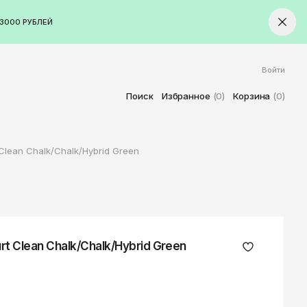
3000 РУБЛЕЙ
Войти
ород
Ставрополь
Поиск
Избранное
(0)
Корзина
(0)
Старый Оскол
Стерлитамак
lean Chalk/Chalk/Hybrid Green
Сыктывкар
Тамбов
Тверь
Тольятти
Томск
t Clean Chalk/Chalk/Hybrid Green
Тула
Тюмень