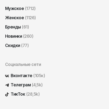
Саратов
Мужское
(1712)
Севастополь
Женское
(1126)
Сергиев Посад
Бренды
(61)
Симферополь
Новинки
(260)
Смоленск
Сочи
Скидки
(77)
Ставрополь
Старый Оскол
Социальные сети
Стерлитамак
Вконтакте
(105к)
Сыктывкар
Телеграм
(4,5k)
Тамбов
ТикТок
(28,5k)
Тверь
Тольятти