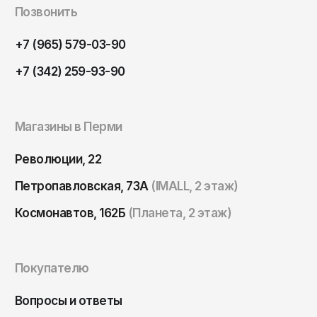
Томск
Позвонить
Тула
+7 (965) 579-03-90
Тюмень
+7 (342) 259-93-90
Улан-Удэ
Ульяновск
Магазины в Перми
Уфа
Ухта
Революции, 22
Хабаровск
Петропавловская, 73А
(IMALL, 2 этаж)
Ханты-Мансийск
Космонавтов, 162Б
(Планета, 2 этаж)
Чайковский
Чебоксары
Покупателю
Челябинск
Черкесск
Вопросы и ответы