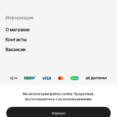
Чита
Элиста
Информация
Южно-Сахалинск
Якутск
О магазине
Ярославль
Контакты
Вакансии
Мы используем файлы cookie. Продолжая,
Ваш город Пермь?
вы соглашаетесь с их использованием.
Оферта
Политика конфиденциальности
Пользовательское соглашение
Нет
Да
© FRIDAY, 2026
Хорошо