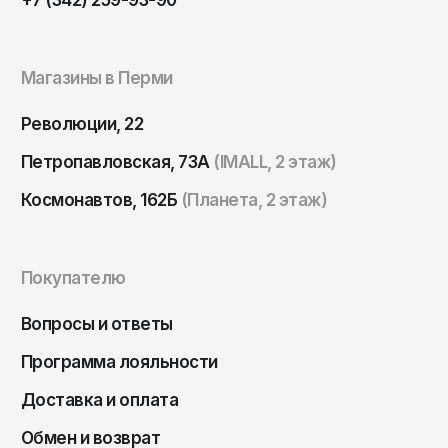
Томск
Тула
Магазины в Перми
Тюмень
Улан-Удэ
Революции, 22
Ульяновск
Петропавловская, 73А
(IMALL, 2 этаж)
Уфа
Космонавтов, 162Б
(Планета, 2 этаж)
Ухта
Хабаровск
Покупателю
Ханты-Мансийск
Чайковский
Вопросы и ответы
Чебоксары
Программа лояльности
Челябинск
Доставка и оплата
Черкесск
Обмен и возврат