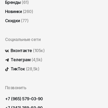
Бренды
(61)
Саратов
Новинки
(260)
Севастополь
Сергиев Посад
Скидки
(77)
Симферополь
Смоленск
Социальные сети
Сочи
Вконтакте
(105к)
Ставрополь
Телеграм
(4,5k)
Старый Оскол
ТикТок
(28,5k)
Стерлитамак
Сыктывкар
Тамбов
Позвонить
Тверь
+7 (965) 579-03-90
Тольятти
+7 (342) 259-93-90